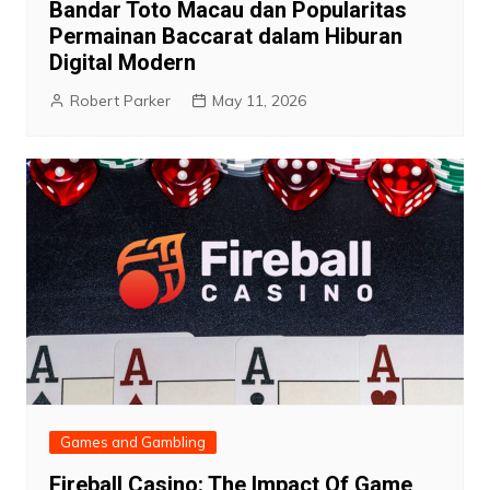
Bandar Toto Macau dan Popularitas
Permainan Baccarat dalam Hiburan
Digital Modern
Robert Parker
May 11, 2026
Games and Gambling
Fireball Casino: The Impact Of Game