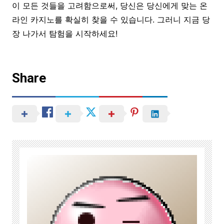
이 모든 것들을 고려함으로써, 당신은 당신에게 맞는 온
라인 카지노를 확실히 찾을 수 있습니다. 그러니 지금 당
장 나가서 탐험을 시작하세요!
Share