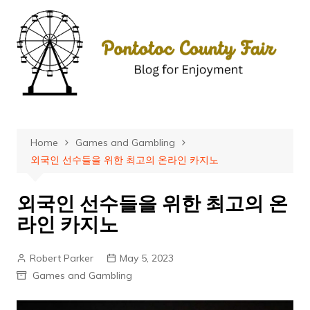
Skip
to
content
Home
Games and Gambling
외국인 선수들을 위한 최고의 온라인 카지노
외국인 선수들을 위한 최고의 온
라인 카지노
Robert Parker
May 5, 2023
Games and Gambling