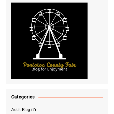
Categories
Adult Blog
(7)