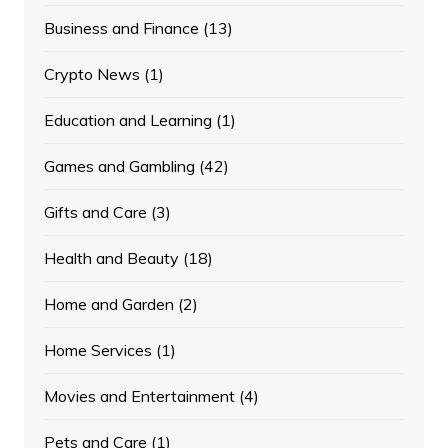
Business and Finance
(13)
Crypto News
(1)
Education and Learning
(1)
Games and Gambling
(42)
Gifts and Care
(3)
Health and Beauty
(18)
Home and Garden
(2)
Home Services
(1)
Movies and Entertainment
(4)
Pets and Care
(1)