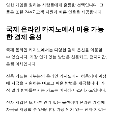
양한 게임을 원하는 사람들에게 훌륭한 선택입니다. 그
들은 또한 24×7 고객 지원과 빠른 인출을 제공합니다.
국제 온라인 카지노에서 이용 가능
한 결제 옵션
국제 온라인 카지노에서는 다양한 결제 옵션을 이용할
수 있습니다. 가장 인기 있는 방법은 신용카드, 전자지갑,
은행 이체입니다.
신용 카드는 대부분의 온라인 카지노에서 허용되며 계정
에 자금을 지원하는 빠르고 쉬운 방법을 제공합니다. 가
장 널리 받아들여지는 카드는 비자와 마스터카드입니다.
전자 지갑은 또 다른 인기 있는 옵션이며 온라인 계정에
자금을 저장할 수 있습니다. 가장 인기 있는 전자 지갑은