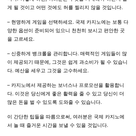
게 될 것이고 어떤 것에도 허를 찔리지 않을 것입니다.
– 현명하게 게임을 선택하세요. 국제 카지노에는 보통 다
양한 옵션이 준비되어 있으니 천천히 보시고 편안한 곳
을 고르세요.
– 신중하게 뱅크롤을 관리합니다. 매력적인 게임들이 많
이 제공되기 때문에, 그것은 쉽게 과소비가 될 수 있습니
다. 예산을 세우고 그것을 고수하세요.
– 카지노에서 제공하는 보너스나 프로모션을 활용합니
다. 이것은 당신에게 좋은 활력을 줄 수 있고 당신이 더
많은 돈을 벌 수 있도록 도와줄 수 있습니다.
이 간단한 팁들을 따름으로써, 여러분은 국제 카지노에
서 놀 때 즐거운 시간을 보낼 수 있을 것입니다.