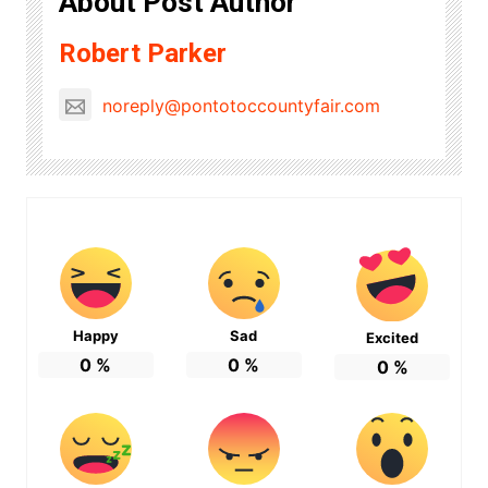
About Post Author
Robert Parker
noreply@pontotoccountyfair.com
Happy
Sad
Excited
0
%
0
%
0
%