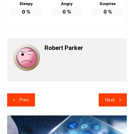
Sleepy
Angry
Surprise
0
%
0
%
0
%
Robert Parker
Post
Prev
Next
navigation